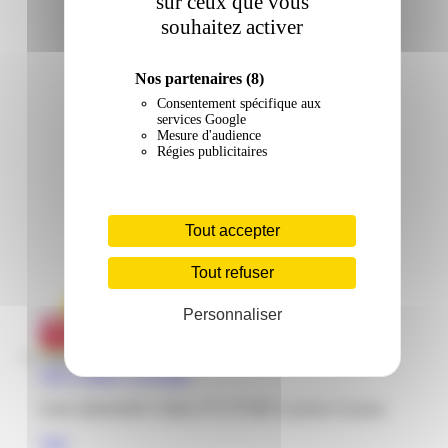
sur ceux que vous
souhaitez activer
Nos partenaires
(8)
Consentement spécifique aux
services Google
Mesure d'audience
Régies publicitaires
Tout accepter
Tout refuser
Personnaliser
Gifi | Collery | Cayenne
Zone industrielle Collery N°5 97300 Cayenne Guyane
Voir