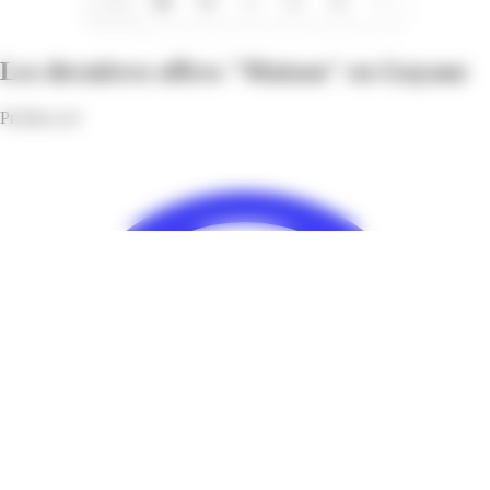
1/16
Les dernières offres "Maison" en Guyane
Profitez-en!