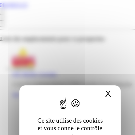
PROMOS.GF
Liste des emplacements pour ce prospectus
Gifi | Becker | Cayenne
12 rue du Lieutenant Becker 97300 Cayenne Guyane française
X
Masqu
Voir
Ce site utilise des cookies
et vous donne le contrôle