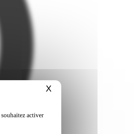
X
Masquer le bandeau 
 souhaitez activer