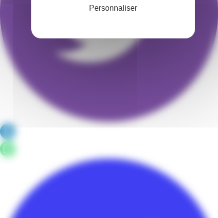
Personnaliser