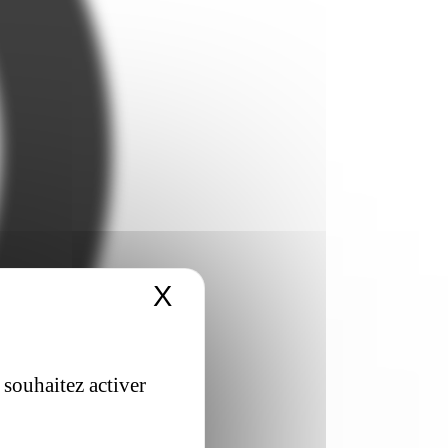
X
Masquer le bandeau 
 souhaitez activer