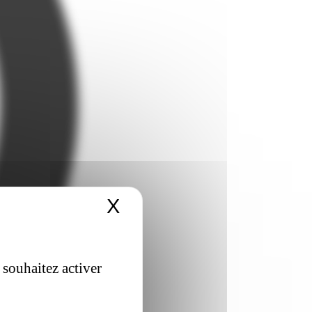
X
Masquer le bandeau 
 souhaitez activer