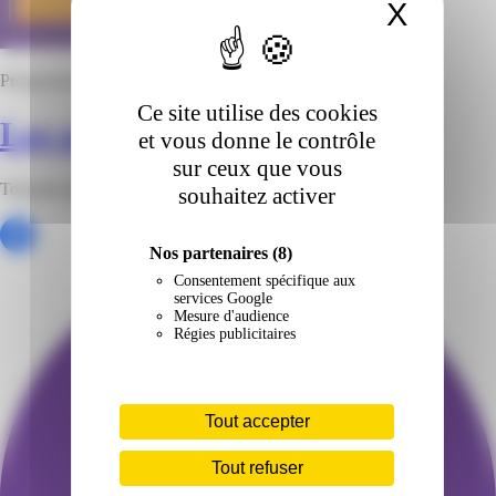
X
Masqu
Prospectus
KIABI
— valable du
25/02/2023
au
10/03/2023
Ce site utilise des cookies
Les promos Kiabi
et vous donne le contrôle
sur ceux que vous
Toujours plus pour les familles !
souhaitez activer
Nos partenaires
(8)
Consentement spécifique aux
services Google
Mesure d'audience
Régies publicitaires
Tout accepter
Tout refuser