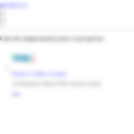
PROMOS.GF
Liste des emplacements pour ce prospectus
Hyper U | Collery | Cayenne
10 lotissement Collery 97300 Cayenne Guyane
Voir