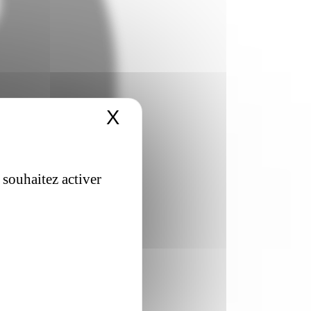
X
Masquer le bandeau 
 souhaitez activer